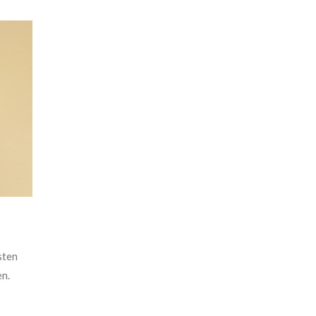
sten
en.