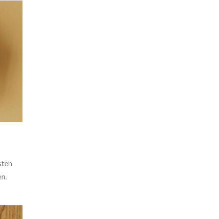
sten
en.