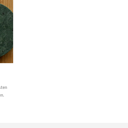
sten
en.