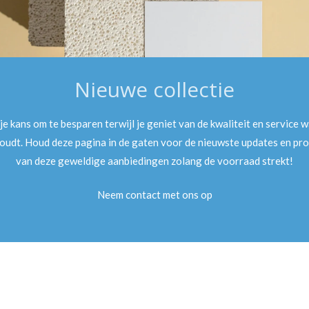
Nieuwe collectie
 je kans om te besparen terwijl je geniet van de kwaliteit en service w
oudt. Houd deze pagina in de gaten voor de nieuwste updates en pro
van deze geweldige aanbiedingen zolang de voorraad strekt!
Neem contact met ons op